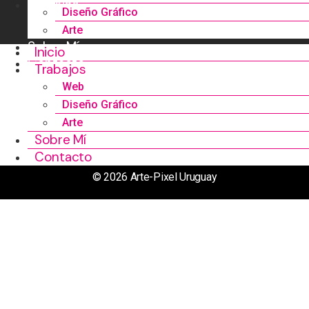
Trabajos
Diseño Gráfico
Arte
Sobre Mí
Inicio
Contacto
Trabajos
Web
Diseño Gráfico
Arte
Sobre Mí
Contacto
© 2026 Arte-Pixel Uruguay