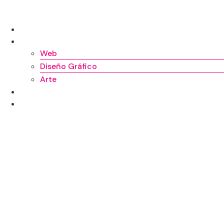
Ir
al
INICIO
contenido
TRABAJOS
Web
Diseño Gráfico
Arte
SOBRE MÍ
CONTACTO