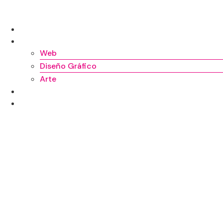
Ir
al
INICIO
contenido
TRABAJOS
Web
Diseño Gráfico
Arte
SOBRE MÍ
CONTACTO